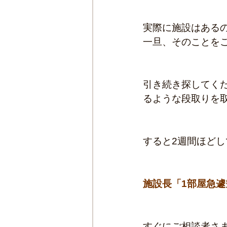
実際に施設はある
一旦、そのことを
引き続き探してく
るような段取りを
すると2週間ほど
施設長「1部屋急
すぐにご相談者さ