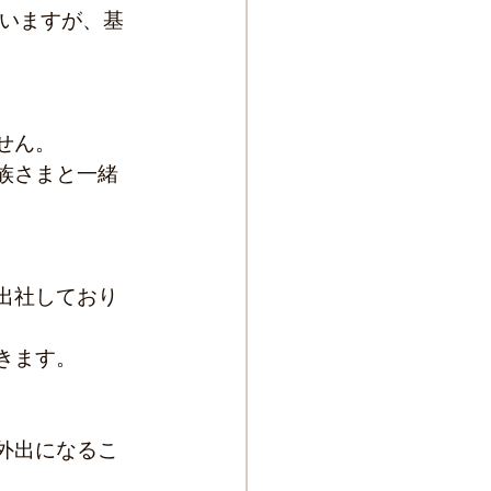
せん。
族さまと一緒
出社しており
きます。
外出になるこ