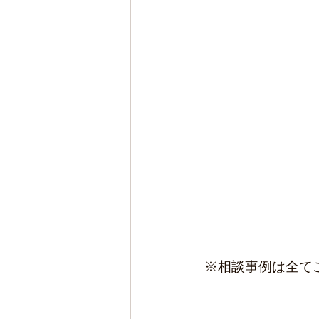
藤沢市-老人ホーム相談
千葉県-老人ホーム相談
杉並区-老人ホーム相談
 ※相談事例は全