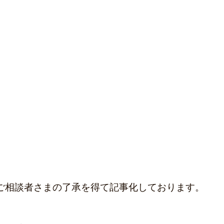
事例
青葉区-老人ホーム相談事例
都筑区-老
事例
品川区-老人ホーム相談事例
練馬区-老
事例
てご相談者さまの了承を得て記事化しております。