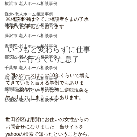
横浜市-老人ホーム相談事例
鎌倉-老人ホーム相談事例
※相談事例は全てご相談者さまの了承
神奈川-老人ホーム相談事例
を得て記事化しております
藤沢市-老人ホーム相談事例
青葉区-老人ホーム相談事例
いつもと変わらずに仕事
都筑区-老人ホーム相談事例
に行っていた息子
千葉県-老人ホーム相談事例
今回のケースはこの10年くらいで増え
品川区-老人ホーム相談事例
てきていると言える事例でもありま
練馬区-老人ホーム相談事例
す。高齢化というのは時に逆転現象を
生み出してしまうこともあります。
杉並区-老人ホーム相談事例
世田谷区は用賀にお住いの女性からの
お問合せになりました。当サイトを
yahooの検索で知ったということから、