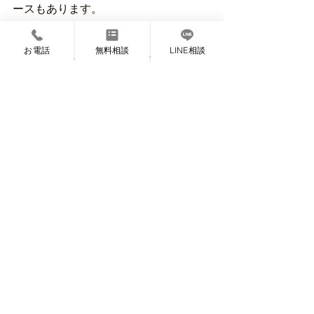
ースもあります。
お電話
無料相談
LINE相談
ご高齢となった親が要介護の子を見続
けることもいずれ限界が来ます。
時には親子で老人ホームに入る選択を
するケースもあります。
困り果てて身動きが取れなくなる前に
誰かに相談をして貰えればと思いま
す。 
ご入居相談を受付してお
ります
当社は老人ホームの入居検討をされて