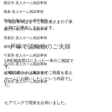
横浜市-老人ホーム相談事例
鎌倉-老人ホーム相談事例
神奈川-老人ホーム相談事例
※相談事例は全てご相談者さまの了承
を得て記事化しております。
藤沢市-老人ホーム相談事例
青葉区-老人ホーム相談事例
戸塚で認知症のご夫婦
都筑区-老人ホーム相談事例
千葉県-老人ホーム相談事例
LINE相談窓口に入った一本のご相談で
品川区-老人ホーム相談事例
す。
ご相談者さまは娘さまでご両親を老人
練馬区-老人ホーム相談事例
ホームにお願いしたいという内容でし
杉並区-老人ホーム相談事例
た。
ヒアリングで現状をお伺いました。