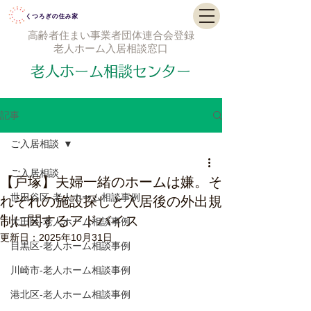
高齢者住まい事業者団体連合会登録
老人ホーム入居相談窓口
老人ホーム相談センター
記事
ご入居相談
ご入居相談
【戸塚】夫婦一緒のホームは嫌。そ
世田谷区-老人ホーム相談事例
れぞれの施設探しと入居後の外出規
制に関するアドバイス
大田区-老人ホーム相談事例
更新日：
2025年10月31日
目黒区-老人ホーム相談事例
川崎市-老人ホーム相談事例
港北区-老人ホーム相談事例